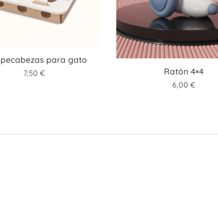
pecabezas para gato
Ratón 4×4
7,50
€
6,00
€