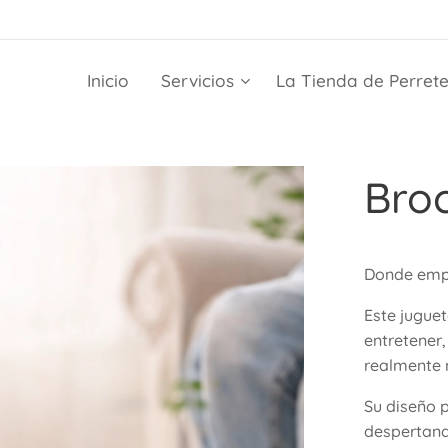
Inicio
Servicios
La Tienda de Perret
Broc
Donde empi
Este juguet
entretener,
realmente n
Su diseño 
despertand