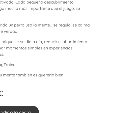
otivado. Cada pequeño descubrimiento
lgo mucho más importante que el juego: su
ndo un perro usa la mente… se regula, se calma
de verdad.
enriquecer su día a día, reducir el aburrimiento
mar momentos simples en experiencias
s.
ogTrainer
su mente también es quererlo bien.
€
adir a la cesta