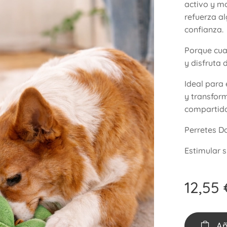
activo y m
refuerza a
confianza.
Porque cua
y disfruta 
Ideal para 
y transfor
compartida
Perretes D
Estimular 
12,55
Añ