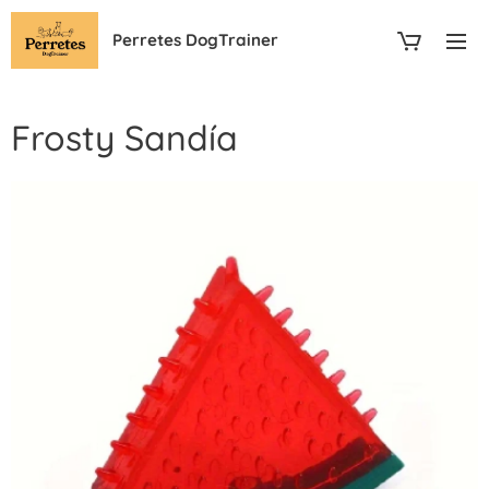
Perretes DogTrainer
Frosty Sandía